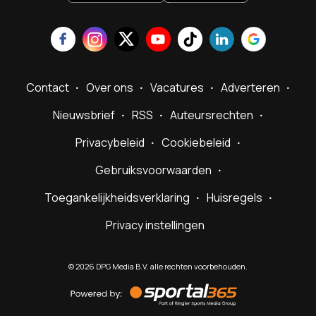
Contact
Over ons
Vacatures
Adverteren
Nieuwsbrief
RSS
Auteursrechten
Privacybeleid
Cookiebeleid
Gebruiksvoorwaarden
Toegankelijkheidsverklaring
Huisregels
Privacy instellingen
©
2026
DPG Media B.V. alle rechten voorbehouden.
Powered
by
Sportal365