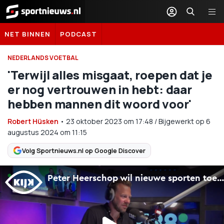
Sportnieuws.nl
NET BINNEN
PODCAST
NEDERLANDS VOETBAL
'Terwijl alles misgaat, roepen dat je
er nog vertrouwen in hebt: daar
hebben mannen dit woord voor'
Robert Hüsken
•
23 oktober 2023
om
17:48
/
Bijgewerkt op 6
augustus 2024 om 11:15
Volg Sportnieuws.nl op Google Discover