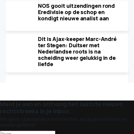
NOS gooit uitzendingen rond
Eredivisie op de schop en
kondigt nieuwe analist aan
Dit is Ajax-keeper Marc-André
ter Stegen: Duitser met
Nederlandse roots is na
scheiding weer gelukkig in de
liefde
Meld je aan en ontvang het laatste nieuws
rechtstreeks in je inbox.
Mis geen spannende evenementen, exclusieve tickets en
unieke updates!