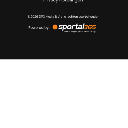
©
2026
DPG Media B.V. alle rechten voorbehouden.
Powered
by
Sportal365
Sportnieuws.nl
NET BINNEN
PODCAST
LIVE
VIDEO