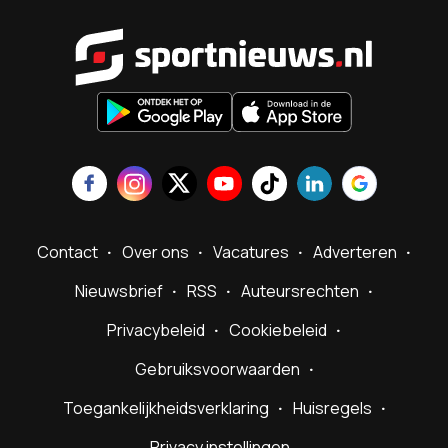
Sportnieu
Contact
Over ons
Vacatures
Adverteren
Nieuwsbrief
RSS
Auteursrechten
Privacybeleid
Cookiebeleid
Gebruiksvoorwaarden
Toegankelijkheidsverklaring
Huisregels
Privacy instellingen