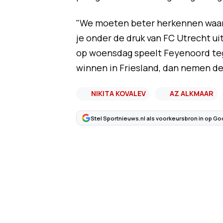
"We moeten beter herkennen waar h
je onder de druk van FC Utrecht uit
op woensdag speelt Feyenoord te
winnen in Friesland, dan nemen d
NIKITA KOVALEV
AZ ALKMAAR
Stel Sportnieuws.nl als voorkeursbron in op Go