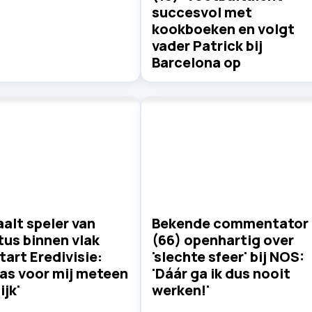
succesvol met
kookboeken en volgt
vader Patrick bij
Barcelona op
alt speler van
Bekende commentator
us binnen vlak
(66) openhartig over
tart Eredivisie:
'slechte sfeer' bij NOS:
as voor mij meteen
'Dáár ga ik dus nooit
ijk'
werken!'