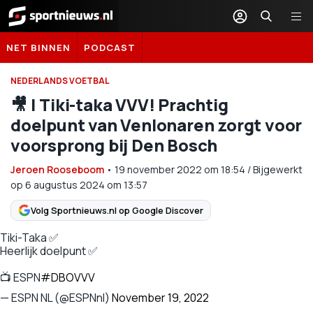
Sportnieuws.nl
NET BINNEN
PODCAST
NEDERLANDS VOETBAL
🎥 | Tiki-taka VVV! Prachtig
doelpunt van Venlonaren zorgt voor
voorsprong bij Den Bosch
Jeroen Rooseboom
•
19 november 2022
om
18:54
/
Bijgewerkt
op 6 augustus 2024 om 13:57
Volg Sportnieuws.nl op Google Discover
Tiki-Taka ✅
Heerlijk doelpunt ✅
📺 ESPN
#DBOVVV
— ESPN NL (@ESPNnl)
November 19, 2022