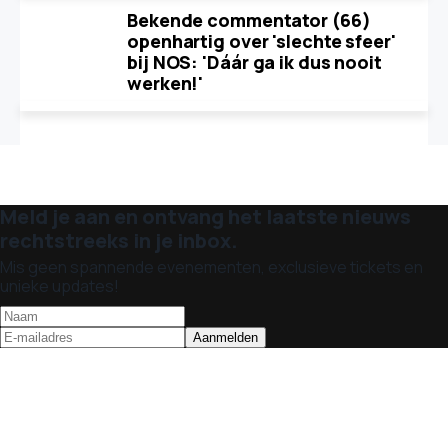
Bekende commentator (66)
openhartig over 'slechte sfeer'
bij NOS: 'Dáár ga ik dus nooit
werken!'
Meld je aan en ontvang het laatste nieuws
rechtstreeks in je inbox.
Mis geen spannende evenementen, exclusieve tickets en
unieke updates!