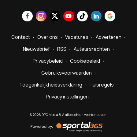
Contact
Over ons
Vacatures
Adverteren
Nieuwsbrief
RSS
Auteursrechten
Privacybeleid
Cookiebeleid
Gebruiksvoorwaarden
Toegankelijkheidsverklaring
Huisregels
Privacy instellingen
©
2026
DPG Media B.V. alle rechten voorbehouden.
Powered
by
Sportal365