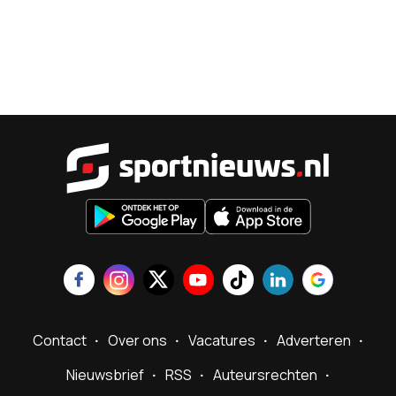
Sportnieu
Contact
Over ons
Vacatures
Adverteren
Nieuwsbrief
RSS
Auteursrechten