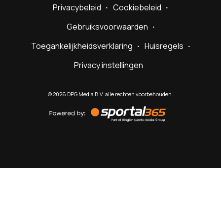
Privacybeleid
Cookiebeleid
Gebruiksvoorwaarden
Toegankelijkheidsverklaring
Huisregels
Privacy instellingen
©
2026
DPG Media B.V. alle rechten voorbehouden.
Powered
by
Sportal365
Sportnieuws.nl
NET BINNEN
PODCAST
LIVE
VIDEO