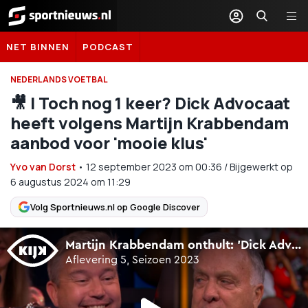
Sportnieuws.nl
NET BINNEN
PODCAST
NEDERLANDS VOETBAL
🎥 | Toch nog 1 keer? Dick Advocaat
heeft volgens Martijn Krabbendam
aanbod voor 'mooie klus'
Yvo van Dorst
•
12 september 2023
om
00:36
/
Bijgewerkt op
6 augustus 2024 om 11:29
Volg Sportnieuws.nl op Google Discover