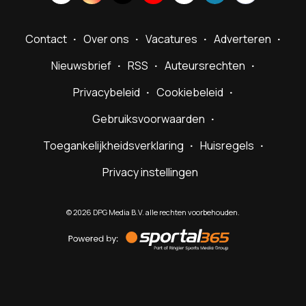
Contact
Over ons
Vacatures
Adverteren
Nieuwsbrief
RSS
Auteursrechten
Privacybeleid
Cookiebeleid
Gebruiksvoorwaarden
Toegankelijkheidsverklaring
Huisregels
Privacy instellingen
©
2026
DPG Media B.V. alle rechten voorbehouden.
Powered
by
Sportal365