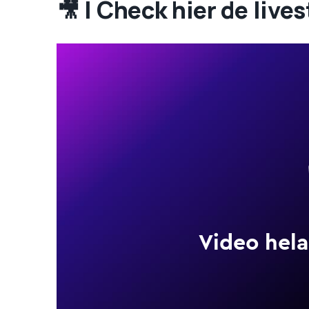
🎥 | Check hier de live