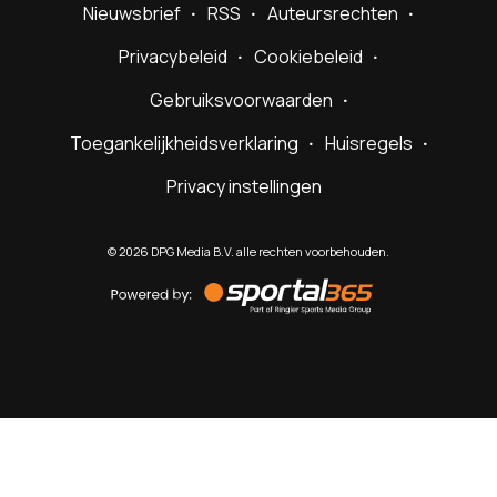
Nieuwsbrief
RSS
Auteursrechten
Privacybeleid
Cookiebeleid
Gebruiksvoorwaarden
Toegankelijkheidsverklaring
Huisregels
Privacy instellingen
©
2026
DPG Media B.V. alle rechten voorbehouden.
Powered
by
Sportal365
Sportnieuws.nl
NET BINNEN
PODCAST
LIVE
VIDEO