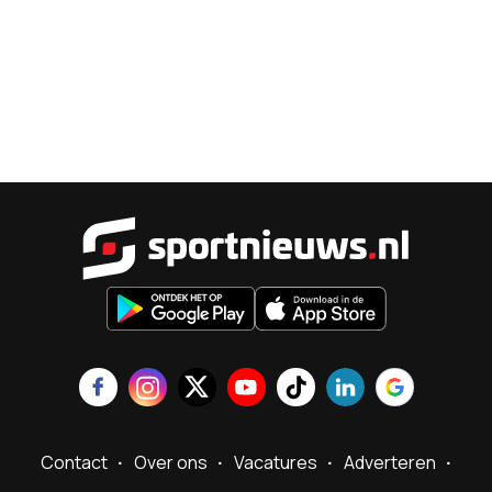
Sportnieu
Contact
Over ons
Vacatures
Adverteren