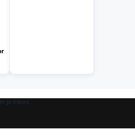
or
n je inbox.