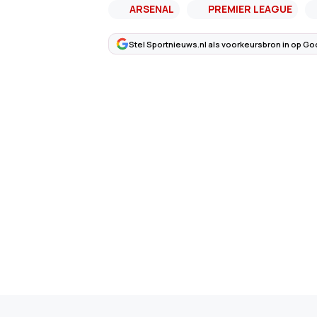
ARSENAL
PREMIER LEAGUE
Stel Sportnieuws.nl als voorkeursbron in op Go