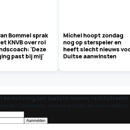
van Bommel sprak
Míchel hoopt zondag
et KNVB over rol
nog op sterspeler en
ondscoach: 'Deze
heeft slecht nieuws vo
ing past bij mij'
Duitse aanwinsten
n en ontvang het laatste nieuws rechtstreeks i
nnende evenementen, exclusieve tickets en unieke updates!