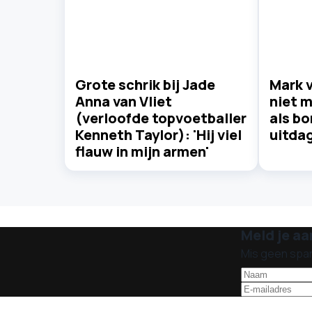
Grote schrik bij Jade
Mark 
Anna van Vliet
niet m
(verloofde topvoetballer
als b
Kenneth Taylor): 'Hij viel
uitdag
flauw in mijn armen'
Meld je aa
Mis geen spa