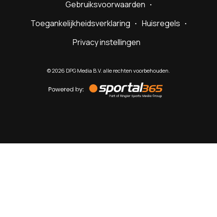
Gebruiksvoorwaarden
Toegankelijkheidsverklaring
Huisregels
Privacy instellingen
©
2026
DPG Media B.V. alle rechten voorbehouden.
Powered
by
Sportal365
Sportnieuws.nl
NET BINNEN
PODCAST
LIVE
VIDEO