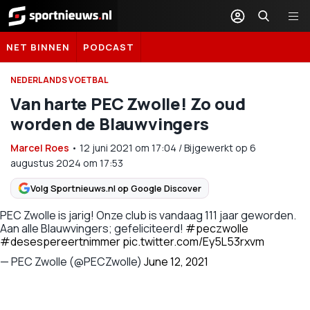
Sportnieuws.nl
NET BINNEN
PODCAST
NEDERLANDS VOETBAL
Van harte PEC Zwolle! Zo oud
worden de Blauwvingers
Marcel Roes
•
12 juni 2021
om
17:04
/
Bijgewerkt op 6
augustus 2024 om 17:53
Volg Sportnieuws.nl op Google Discover
PEC Zwolle is jarig! Onze club is vandaag 111 jaar geworden.
Aan alle Blauwvingers; gefeliciteerd!
#peczwolle
#desespereertnimmer
pic.twitter.com/Ey5L53rxvm
— PEC Zwolle (@PECZwolle)
June 12, 2021