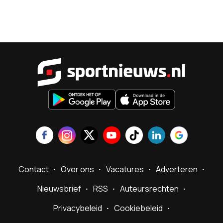
Sportnieu
Contact
Over ons
Vacatures
Adverteren
Nieuwsbrief
RSS
Auteursrechten
Privacybeleid
Cookiebeleid