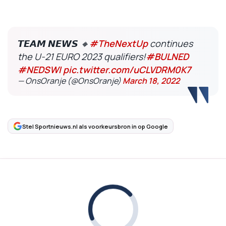
𝙏𝙀𝘼𝙈 𝙉𝙀𝙒𝙎 🔸
#TheNextUp
continues
the U-21 EURO 2023 qualifiers!
#BULNED
#NEDSWI
pic.twitter.com/uCLVDRM0K7
— OnsOranje (@OnsOranje)
March 18, 2022
Stel Sportnieuws.nl als voorkeursbron in op Google