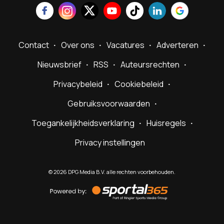
Contact
Over ons
Vacatures
Adverteren
Nieuwsbrief
RSS
Auteursrechten
Privacybeleid
Cookiebeleid
Gebruiksvoorwaarden
Toegankelijkheidsverklaring
Huisregels
Privacy instellingen
©
2026
DPG Media B.V. alle rechten voorbehouden.
Powered
by
Sportal365