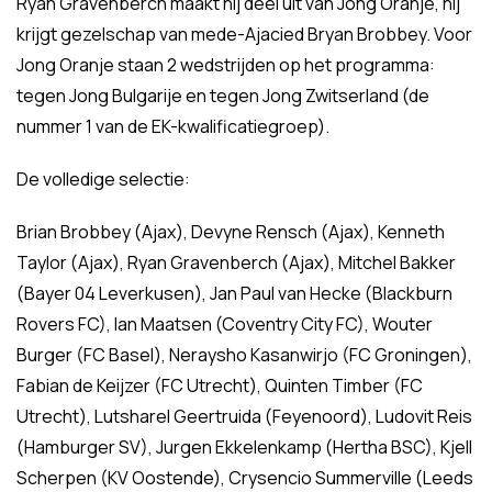
Ryan Gravenberch maakt hij deel uit van Jong Oranje, hij
krijgt gezelschap van mede-Ajacied Bryan Brobbey. Voor
Jong Oranje staan 2 wedstrijden op het programma:
tegen Jong Bulgarije en tegen Jong Zwitserland (de
nummer 1 van de EK-kwalificatiegroep).
De volledige selectie:
Brian Brobbey (Ajax), Devyne Rensch (Ajax), Kenneth
Taylor (Ajax), Ryan Gravenberch (Ajax), Mitchel Bakker
(Bayer 04 Leverkusen), Jan Paul van Hecke (Blackburn
Rovers FC), Ian Maatsen (Coventry City FC), Wouter
Burger (FC Basel), Neraysho Kasanwirjo (FC Groningen),
Fabian de Keijzer (FC Utrecht), Quinten Timber (FC
Utrecht), Lutsharel Geertruida (Feyenoord), Ludovit Reis
(Hamburger SV), Jurgen Ekkelenkamp (Hertha BSC), Kjell
Scherpen (KV Oostende), Crysencio Summerville (Leeds