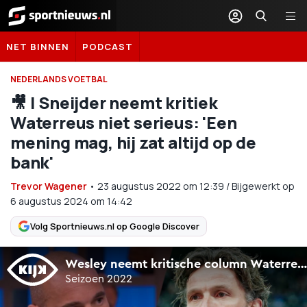
Sportnieuws.nl
NET BINNEN
PODCAST
NEDERLANDS VOETBAL
🎥 | Sneijder neemt kritiek
Waterreus niet serieus: 'Een
mening mag, hij zat altijd op de
bank'
Trevor Wagener
•
23 augustus 2022
om
12:39
/
Bijgewerkt op
6 augustus 2024 om 14:42
Volg Sportnieuws.nl op Google Discover