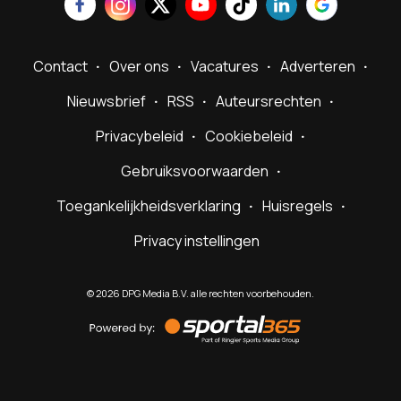
Contact
Over ons
Vacatures
Adverteren
Nieuwsbrief
RSS
Auteursrechten
Privacybeleid
Cookiebeleid
Gebruiksvoorwaarden
Toegankelijkheidsverklaring
Huisregels
Privacy instellingen
©
2026
DPG Media B.V. alle rechten voorbehouden.
Powered
by
Sportal365