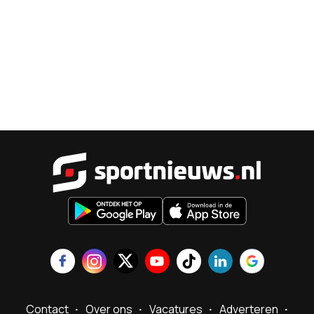
Sportnieu
Contact
Over ons
Vacatures
Adverteren