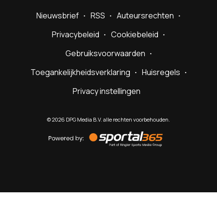
Nieuwsbrief
RSS
Auteursrechten
Privacybeleid
Cookiebeleid
Gebruiksvoorwaarden
Toegankelijkheidsverklaring
Huisregels
Privacy instellingen
©
2026
DPG Media B.V. alle rechten voorbehouden.
Powered
by
Sportal365
Sportnieuws.nl