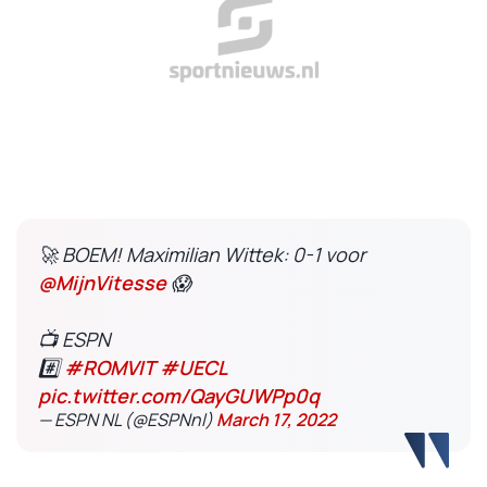
🚀 BOEM! Maximilian Wittek: 0-1 voor
@MijnVitesse
😱
📺 ESPN
#️⃣
#ROMVIT
#UECL
pic.twitter.com/QayGUWPp0q
— ESPN NL (@ESPNnl)
March 17, 2022