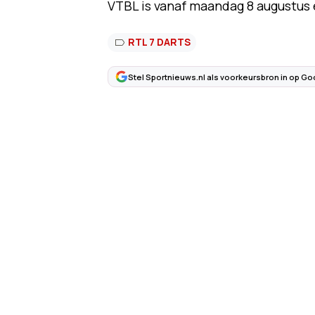
VTBL is vanaf maandag 8 augustus e
RTL 7 DARTS
Stel Sportnieuws.nl als voorkeursbron in op Go