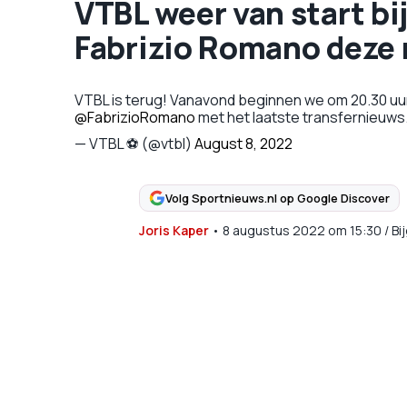
VTBL weer van start bi
Fabrizio Romano deze 
VTBL is terug! Vanavond beginnen we om 20.30 uu
@FabrizioRomano
met het laatste transfernieuws
— VTBL ⚽ (@vtbl)
August 8, 2022
Volg Sportnieuws.nl op Google Discover
Joris Kaper
•
8 augustus 2022
om
15:30
/
Bi