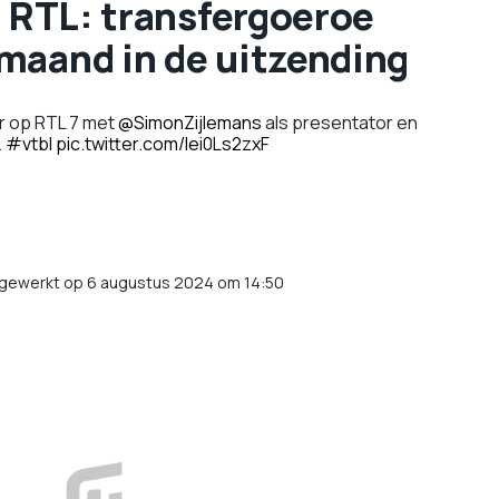
j RTL: transfergoeroe
maand in de uitzending
r op RTL 7 met
@SimonZijlemans
als presentator en
.
#vtbl
pic.twitter.com/lei0Ls2zxF
jgewerkt op 6 augustus 2024 om 14:50