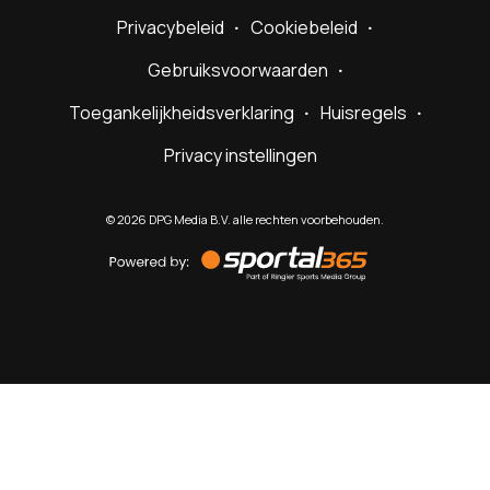
Privacybeleid
Cookiebeleid
Gebruiksvoorwaarden
Toegankelijkheidsverklaring
Huisregels
Privacy instellingen
©
2026
DPG Media B.V. alle rechten voorbehouden.
Powered
by
Sportal365
Sportnieuws.nl
NET BINNEN
PODCAST
LIVE
VIDEO