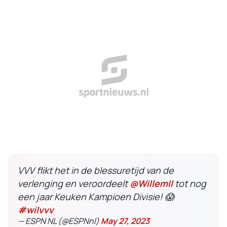
VVV flikt het in de blessuretijd van de
verlenging en veroordeelt
@WillemII
tot nog
een jaar Keuken Kampioen Divisie! 😱
#wilvvv
— ESPN NL (@ESPNnl)
May 27, 2023