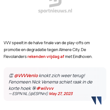
VVV speelt in de halve finale van de play-offs om
promotie en degradatie tegen Almere City. De
Flevolanders
rekenden vrijdag af
met Eindhoven.
👏
@VVVVenlo
knokt zich weer terug!
Fenomeen Nick Venema schiet raak in de
korte hoek 🎯
#wilvvv
— ESPN NL (@ESPNnl)
May 27, 2023