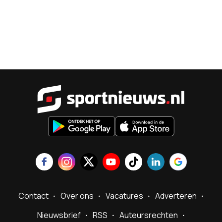
Sportnieu
Contact
Over ons
Vacatures
Adverteren
Nieuwsbrief
RSS
Auteursrechten