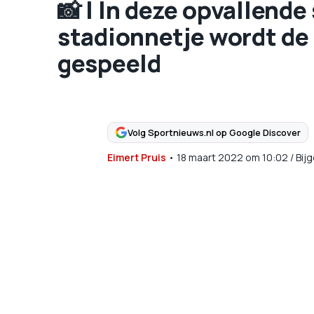
📸 | In deze opvallende
stadionnetje wordt de
gespeeld
Volg Sportnieuws.nl op Google Discover
Eimert Pruis
•
18 maart 2022
om
10:02
/
Bij