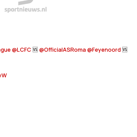
ague
@LCFC
🆚
@OfficialASRoma
@Feyenoord
🆚
evW