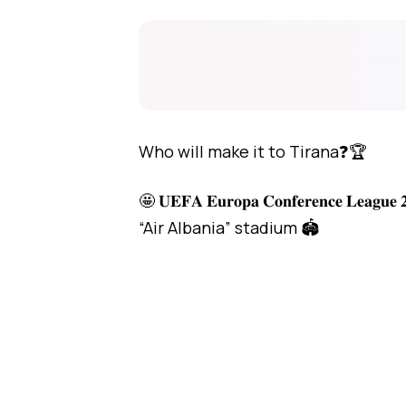
Who will make it to Tirana❓🏆
🤩 𝐔𝐄𝐅𝐀 𝐄𝐮𝐫𝐨𝐩𝐚 𝐂𝐨𝐧𝐟𝐞𝐫𝐞𝐧𝐜𝐞 𝐋
“Air Albania” stadium 🏟