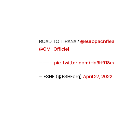
ROAD TO TIRANA /
@europacnfle
@OM_Officiel
————
pic.twitter.com/Ha9H918
— FSHF (@FSHForg)
April 27, 2022