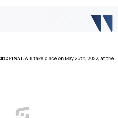
𝐞𝐚𝐠𝐮𝐞 𝟐𝟎𝟐𝟐 𝐅𝐈𝐍𝐀𝐋 will take place on May 25th, 2022, at the