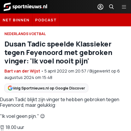
Sportnieuws.nl
NET BINNEN
PODCAST
NEDERLANDS VOETBAL
Dusan Tadic speelde Klassieker
tegen Feyenoord met gebroken
vinger: 'Ik voel nooit pijn'
Bart van der Wijst
•
5 april 2022
om
20:57
/
Bijgewerkt op 6
augustus 2024 om 15:48
Volg Sportnieuws.nl op Google Discover
Dusan Tadić blijkt zijn vinger te hebben gebroken tegen
Feyenoord, maar gelukkig:
"Ik voel geen pijn." 😉
⏰ 18.00 uur