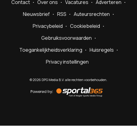
Contact
Over ons
Vacatures
Adverteren
Nieuwsbrief
RSS
Auteursrechten
Privacybeleid
Cookiebeleid
Gebruiksvoorwaarden
Toegankelijkheidsverklaring
Huisregels
Privacy instellingen
©
2026
DPG Media B.V. alle rechten voorbehouden.
Powered
by
Sportal365