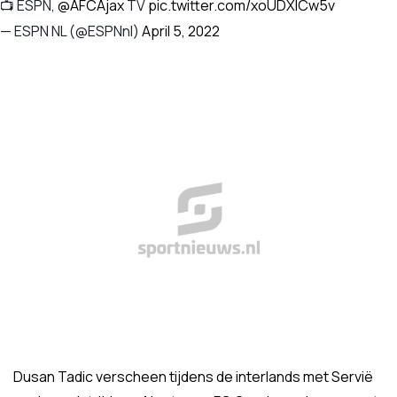
📺 ESPN,
@AFCAjax
TV
pic.twitter.com/xoUDXlCw5v
— ESPN NL (@ESPNnl)
April 5, 2022
Dusan Tadic verscheen tijdens de interlands met Servië