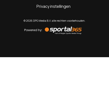
Privacy instellingen
©
2026
DPG Media B.V. alle rechten voorbehouden.
Powered
by
Sportal365
Sportnieuws.nl
NET BINNEN
PODCAST
LIVE
VIDEO