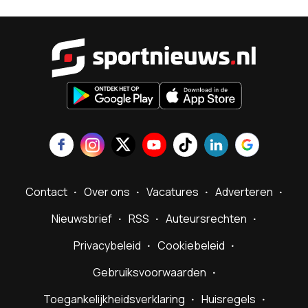
Sportnieu
Contact
Over ons
Vacatures
Adverteren
Nieuwsbrief
RSS
Auteursrechten
Privacybeleid
Cookiebeleid
Gebruiksvoorwaarden
Toegankelijkheidsverklaring
Huisregels