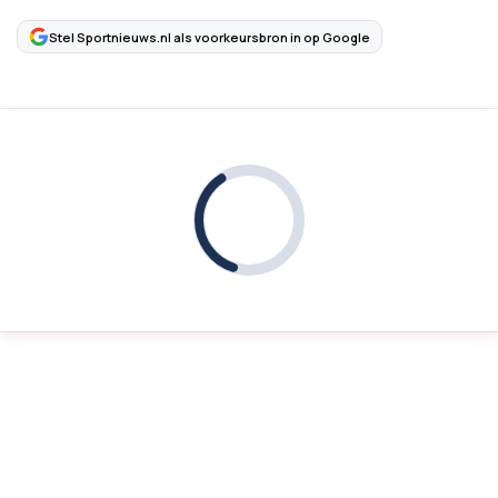
Stel Sportnieuws.nl als voorkeursbron in op Google