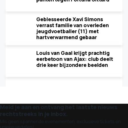
Geblesseerde Xavi Simons
verrast familie van overleden
jeugdvoetballer (11) met
hartverwarmend gebaar
Louis van Gaal krijgt prachtig
eerbetoon van Ajax: club deelt
drie keer bijzondere beelden
Meld je aan en ontvang het laatste nieuws
rechtstreeks in je inbox.
Mis geen spannende evenementen, exclusieve tickets en
unieke updates!