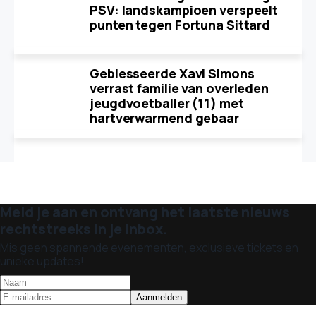
PSV: landskampioen verspeelt
punten tegen Fortuna Sittard
Geblesseerde Xavi Simons
verrast familie van overleden
jeugdvoetballer (11) met
hartverwarmend gebaar
Meld je aan en ontvang het laatste nieuws
rechtstreeks in je inbox.
Mis geen spannende evenementen, exclusieve tickets en
unieke updates!