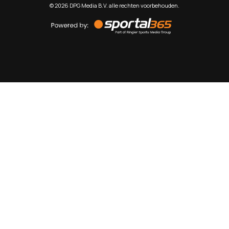
©
2026
DPG Media B.V. alle rechten voorbehouden.
Powered
by
Sportal365
Sportnieuws.nl
NET BINNEN
PODCAST
LIVE
VIDEO