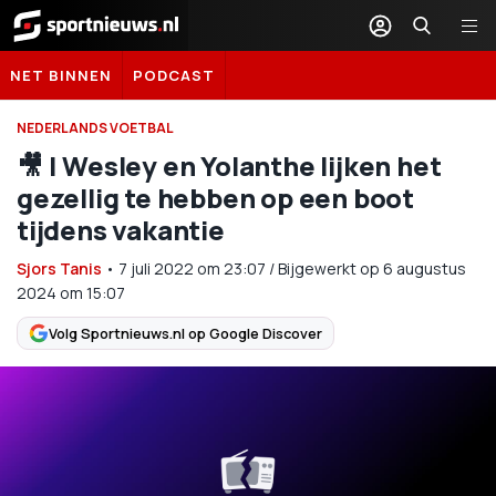
Sportnieuws.nl
NET BINNEN
PODCAST
NEDERLANDS VOETBAL
🎥 | Wesley en Yolanthe lijken het
gezellig te hebben op een boot
tijdens vakantie
Sjors Tanis
•
7 juli 2022
om
23:07
/
Bijgewerkt op 6 augustus
2024 om 15:07
Volg Sportnieuws.nl op Google Discover