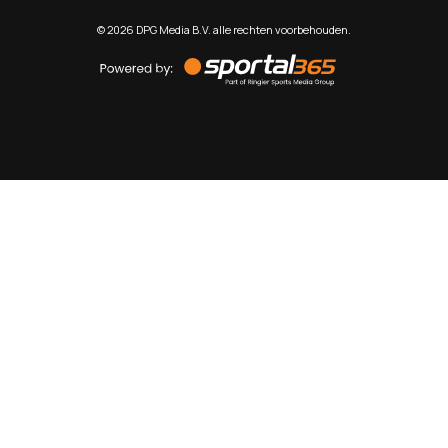
©
2026
DPG Media B.V. alle rechten voorbehouden.
Powered
by
Sportal365
Sportnieuws.nl
NET BINNEN
PODCAST
LIVE
VIDEO