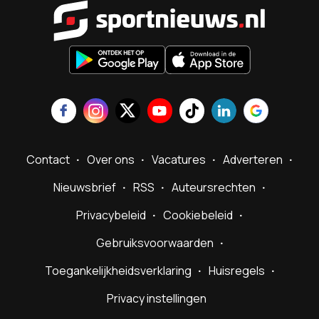
Sportnieu
Contact
Over ons
Vacatures
Adverteren
Nieuwsbrief
RSS
Auteursrechten
Privacybeleid
Cookiebeleid
Gebruiksvoorwaarden
Toegankelijkheidsverklaring
Huisregels
Privacy instellingen