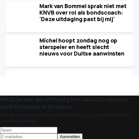
Mark van Bommel sprak niet met
KNVB over rol als bondscoach:
'Deze uitdaging past bij mij'
Míchel hoopt zondag nog op
sterspeler en heeft slecht
nieuws voor Duitse aanwinsten
Meld je aan en ontvang het laatste nieuws
rechtstreeks in je inbox.
Mis geen spannende evenementen, exclusieve tickets en
unieke updates!