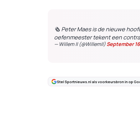
🗞️ Peter Maes is de nieuwe hoofd
oefenmeester tekent een contra
— Willem II (@WillemII)
September 16
Stel Sportnieuws.nl als voorkeursbron in op Go