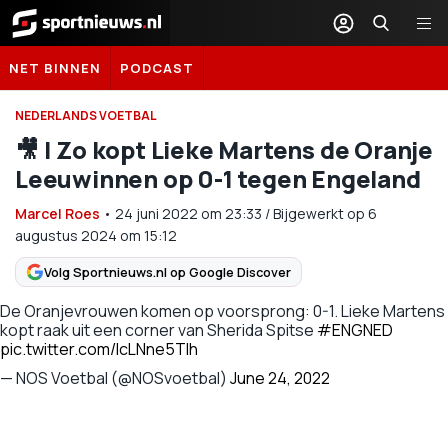
Sportnieuws.nl
NET BINNEN
PODCAST
NEDERLANDS VOETBAL
🎥​ | Zo kopt Lieke Martens de Oranje
Leeuwinnen op 0-1 tegen Engeland
Marcel Roes
•
24 juni 2022
om
23:33
/
Bijgewerkt op 6
augustus 2024 om 15:12
Volg Sportnieuws.nl op Google Discover
De Oranjevrouwen komen op voorsprong: 0-1. Lieke Martens
kopt raak uit een corner van Sherida Spitse
#ENGNED
pic.twitter.com/lcLNne5Tlh
— NOS Voetbal (@NOSvoetbal)
June 24, 2022