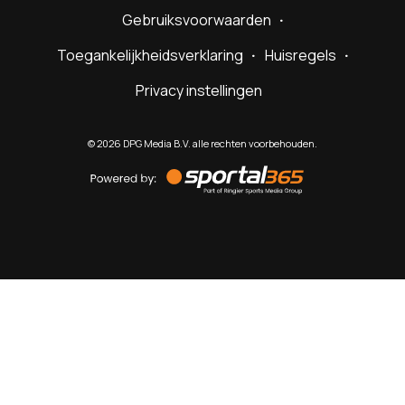
Gebruiksvoorwaarden
Toegankelijkheidsverklaring
Huisregels
Privacy instellingen
©
2026
DPG Media B.V. alle rechten voorbehouden.
Powered
by
Sportal365
Sportnieuws.nl
NET BINNEN
PODCAST
LIVE
VIDEO