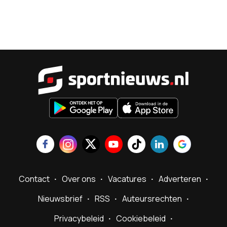
Sportnieu
Contact
Over ons
Vacatures
Adverteren
Nieuwsbrief
RSS
Auteursrechten
Privacybeleid
Cookiebeleid