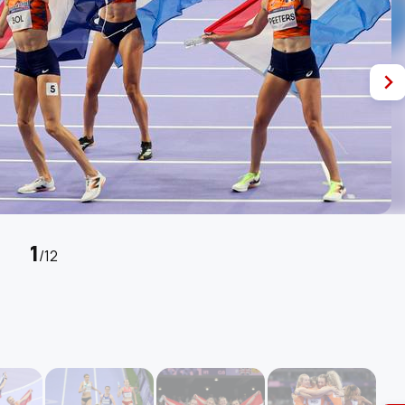
1
/
12