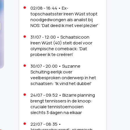
02/08 - 16:44
•
Ex-
topschaatsster Ireen Wüst stopt
noodgedwongen als analist bij
NOS: 'Dat deed ik met veel plezier'
31/07 - 12:00
•
Schaatsicoon
Ireen Wüst (40) stelt doel voor
olympische comeback: 'Dat
probeer ik te creëren'
30/07 - 20:00
•
Suzanne
Schulting eerlijk over
veelbesproken onderwerp in het
schaatsen: 'Ik vind het dubbel'
24/07 - 09:52
•
Bizarre planning
2
brengt tennissers in de knoop:
/
12
cruciale tennistoernooien
slechts 3 dagen na elkaar
22/07 - 08:35
•
'Hartverscheurend': olympisch