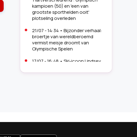
kampioen (50) en 'een van
grootste sporthelden ooit'
plotseling overleden
21/07 - 14:34
•
Bijzonder verhaal:
broertje van wereldberoemd
vermist meisje droomt van
Olympische Spelen
17/07 - 16:48
•
Ski-icoon Lindsey
Vonn (41) geeft zorgwekkende
update na zware crash: 'Dat gaat
nog moeizaam'
16/07 - 18:03
•
Van finishlijn naar
geboorte: opvallende Strava-
activiteit van olympische
medaillewinnaar (41) trekt
aandacht
13/07 - 08:09
•
Sporticoon Sifan
uws.nl
Hassan blikt emotioneel terug op