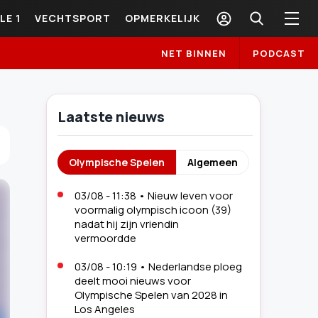
LE 1
VECHTSPORT
OPMERKELIJK
NET BINNEN
PODCAST
Laatste nieuws
Olympische Spelen
Algemeen
03/08 - 11:38
•
Nieuw leven voor
voormalig olympisch icoon (39)
nadat hij zijn vriendin
vermoordde
03/08 - 10:19
•
Nederlandse ploeg
deelt mooi nieuws voor
Olympische Spelen van 2028 in
Los Angeles