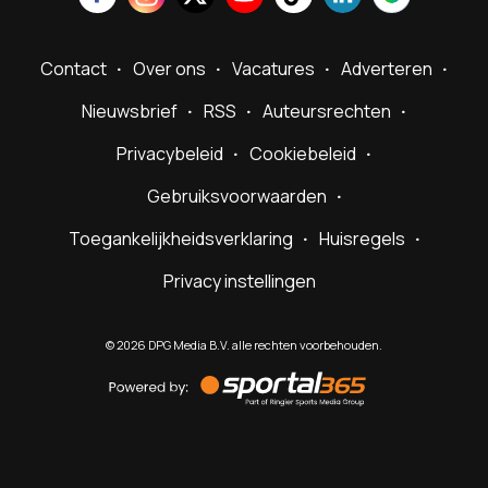
Contact
Over ons
Vacatures
Adverteren
Nieuwsbrief
RSS
Auteursrechten
Privacybeleid
Cookiebeleid
Gebruiksvoorwaarden
Toegankelijkheidsverklaring
Huisregels
Privacy instellingen
©
2026
DPG Media B.V. alle rechten voorbehouden.
Powered
by
Sportal365