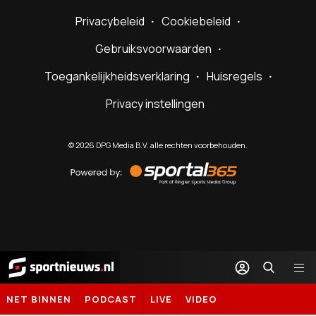
Privacybeleid
Cookiebeleid
Gebruiksvoorwaarden
Toegankelijkheidsverklaring
Huisregels
Privacy instellingen
©
2026
DPG Media B.V. alle rechten voorbehouden.
Powered
by
Sportal365
Sportnieuws.nl
NET BINNEN
PODCAST
LIVE
VIDEO