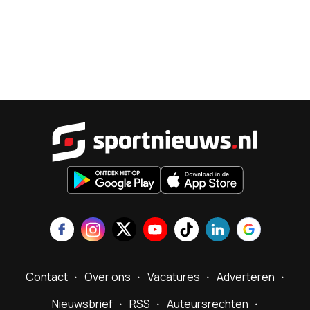
Sportnieu
Contact
Over ons
Vacatures
Adverteren
Nieuwsbrief
RSS
Auteursrechten