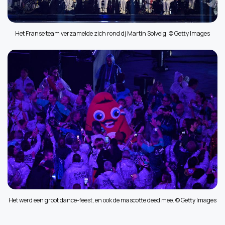
Het Franse team verzamelde zich rond dj Martin Solveig. © Getty Images
Het werd een groot dance-feest, en ook de mascotte deed mee. © Getty Images