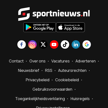
Sportnieu
Contact
Over ons
Vacatures
Adverteren
Nieuwsbrief
RSS
Auteursrechten
Privacybeleid
Cookiebeleid
Gebruiksvoorwaarden
Toegankelijkheidsverklaring
Huisregels