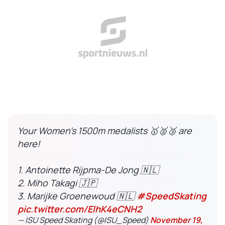
Your Women's 1500m medalists 🥇🥈🥉 are
here!
1. Antoinette Rijpma-De Jong 🇳🇱
2. Miho Takagi 🇯🇵
3. Marijke Groenewoud 🇳🇱
#SpeedSkating
pic.twitter.com/EIhK4eCNH2
— ISU Speed Skating (@ISU_Speed)
November 19,