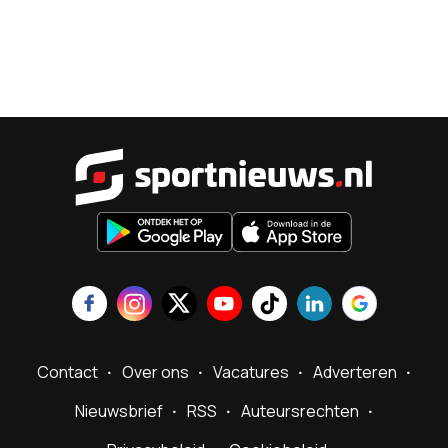
Sportnieu
Contact
Over ons
Vacatures
Adverteren
Nieuwsbrief
RSS
Auteursrechten