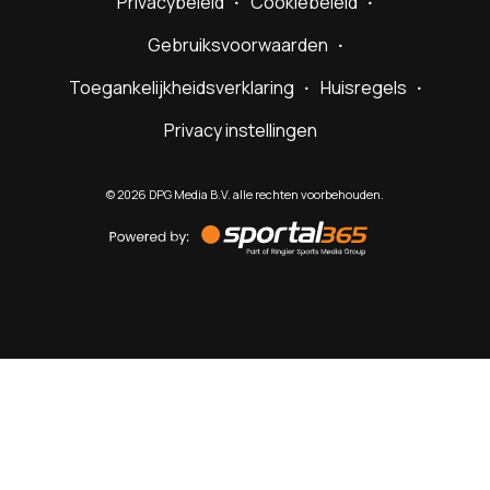
Privacybeleid
Cookiebeleid
Gebruiksvoorwaarden
Toegankelijkheidsverklaring
Huisregels
Privacy instellingen
©
2026
DPG Media B.V. alle rechten voorbehouden.
Powered
by
Sportal365
Sportnieuws.nl
NET BINNEN
PODCAST
LIVE
VIDEO