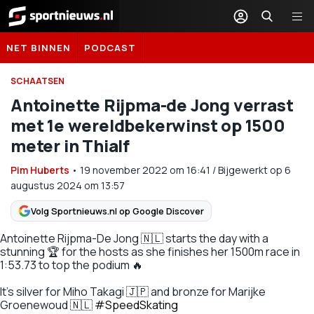
Sportnieuws.nl
NET BINNEN
PODCAST
SCHAATSEN
Antoinette Rijpma-de Jong verrast
met 1e wereldbekerwinst op 1500
meter in Thialf
Pim Huberts
•
19 november 2022
om
16:41
/
Bijgewerkt op 6
augustus 2024 om 13:57
Volg Sportnieuws.nl op Google Discover
Antoinette Rijpma-De Jong 🇳🇱 starts the day with a
stunning 🏆 for the hosts as she finishes her 1500m race in
1:53.73 to top the podium 🔥
It's silver for Miho Takagi 🇯🇵 and bronze for Marijke
Groenewoud 🇳🇱
#SpeedSkating