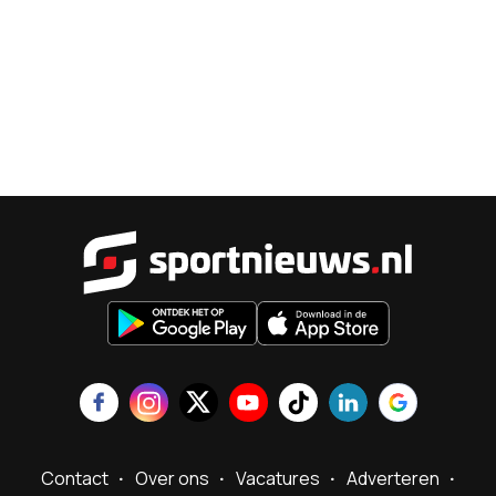
Sportnieu
Contact
Over ons
Vacatures
Adverteren