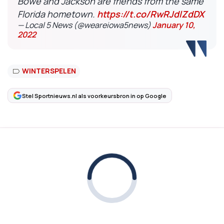
Bowe and Jackson are friends from the same
Florida hometown.
https://t.co/RwRJdlZdDX
— Local 5 News (@weareiowa5news)
January 10,
2022
WINTERSPELEN
Stel Sportnieuws.nl als voorkeursbron in op Google