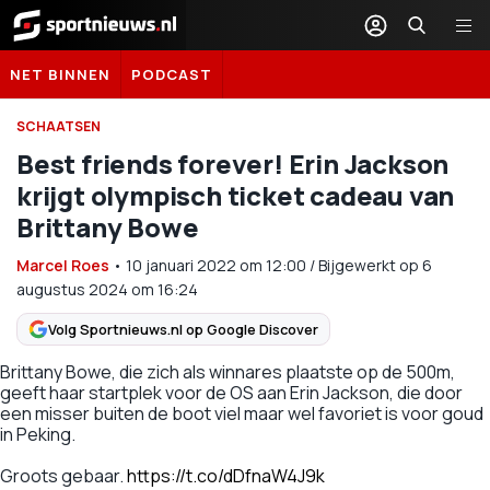
Sportnieuws.nl
NET BINNEN
PODCAST
SCHAATSEN
Best friends forever! Erin Jackson
krijgt olympisch ticket cadeau van
Brittany Bowe
Marcel Roes
•
10 januari 2022
om
12:00
/
Bijgewerkt op 6
augustus 2024 om 16:24
Volg Sportnieuws.nl op Google Discover
Brittany Bowe, die zich als winnares plaatste op de 500m,
geeft haar startplek voor de OS aan Erin Jackson, die door
een misser buiten de boot viel maar wel favoriet is voor goud
in Peking.
Groots gebaar.
https://t.co/dDfnaW4J9k