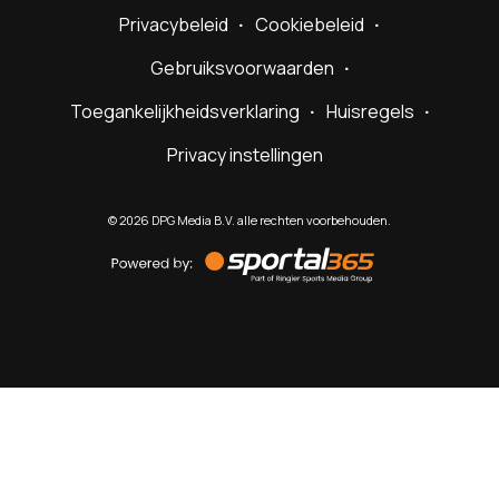
Privacybeleid
Cookiebeleid
Gebruiksvoorwaarden
Toegankelijkheidsverklaring
Huisregels
Privacy instellingen
©
2026
DPG Media B.V. alle rechten voorbehouden.
Powered
by
Sportal365
Sportnieuws.nl
NET BINNEN
PODCAST
LIVE
VIDEO