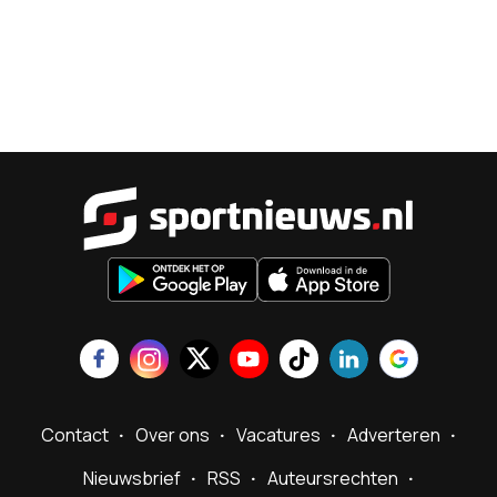
Sportnieu
Contact
Over ons
Vacatures
Adverteren
Nieuwsbrief
RSS
Auteursrechten