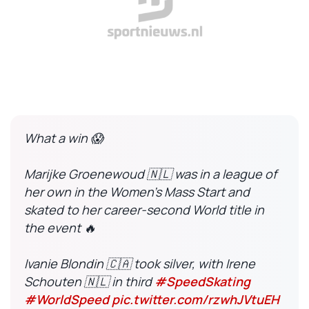
What a win 😱
Marijke Groenewoud 🇳🇱 was in a league of
her own in the Women's Mass Start and
skated to her career-second World title in
the event 🔥
Ivanie Blondin 🇨🇦 took silver, with Irene
Schouten 🇳🇱 in third
#SpeedSkating
#WorldSpeed
pic.twitter.com/rzwhJVtuEH