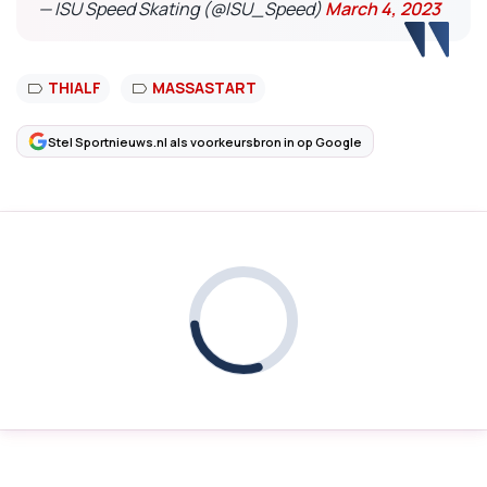
— ISU Speed Skating (@ISU_Speed)
March 4, 2023
THIALF
MASSASTART
Stel Sportnieuws.nl als voorkeursbron in op Google