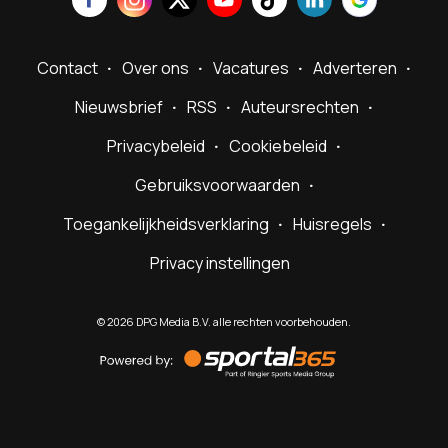
Contact
Over ons
Vacatures
Adverteren
Nieuwsbrief
RSS
Auteursrechten
Privacybeleid
Cookiebeleid
Gebruiksvoorwaarden
Toegankelijkheidsverklaring
Huisregels
Privacy instellingen
©
2026
DPG Media B.V. alle rechten voorbehouden.
Powered
by
Sportal365