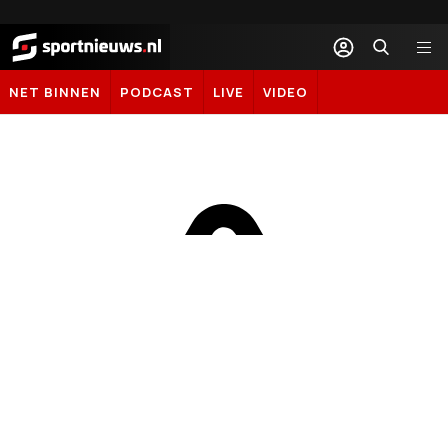
Sportnieuws.nl
NET BINNEN
PODCAST
LIVE
VIDEO