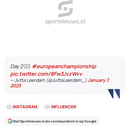
Day 2 ❤️‍🔥
#europeanchampionship
pic.twitter.com/8Fw3JvzWvv
— Jutta Leerdam (@JuttaLeerdam_)
January 7,
2023
INSTAGRAM
INFLUENCER
Stel Sportnieuws.nl als voorkeursbron in op Google