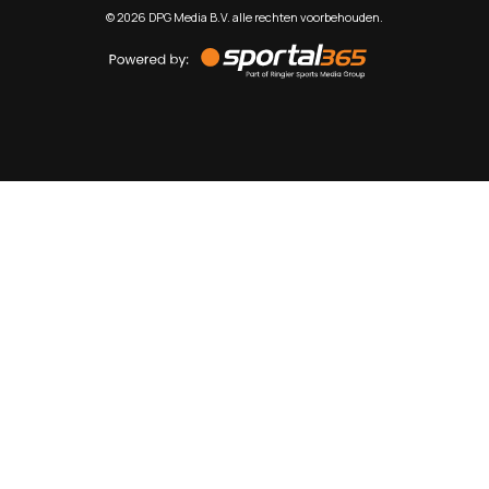
©
2026
DPG Media B.V. alle rechten voorbehouden.
Powered
by
Sportal365
Sportnieuws.nl
NET BINNEN
PODCAST
LIVE
VIDEO