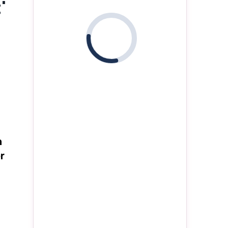
'
i
n
r