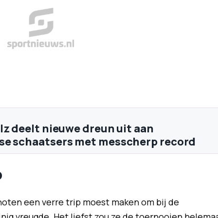
lz deelt nieuwe dreun uit aan
se schaatsers met messcherp record
p
ten een verre trip moest maken om bij de
inig vreugde. Het liefst zou ze de toernooien helema