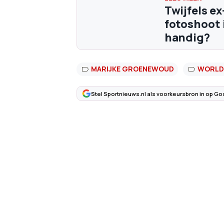
Twijfels e
fotoshoot 
handig?
MARIJKE GROENEWOUD
WORLD
Stel Sportnieuws.nl als voorkeursbron in op Go