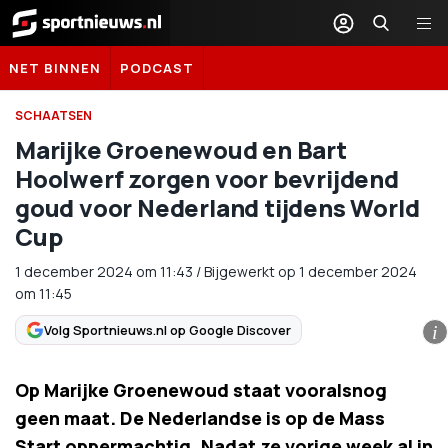
Sportnieuws.nl
NET BINNEN
PODCAST
SCHAATSEN
Marijke Groenewoud en Bart
Hoolwerf zorgen voor bevrijdend
goud voor Nederland tijdens World
Cup
1 december 2024
om
11:43
/
Bijgewerkt op 1 december 2024
om 11:45
Volg Sportnieuws.nl op Google Discover
i
Op Marijke Groenewoud staat vooralsnog
geen maat. De Nederlandse is op de Mass
Start oppermachtig. Nadat ze vorige week al in