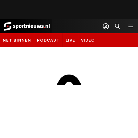
Sportnieuws.nl
NET BINNEN
PODCAST
LIVE
VIDEO