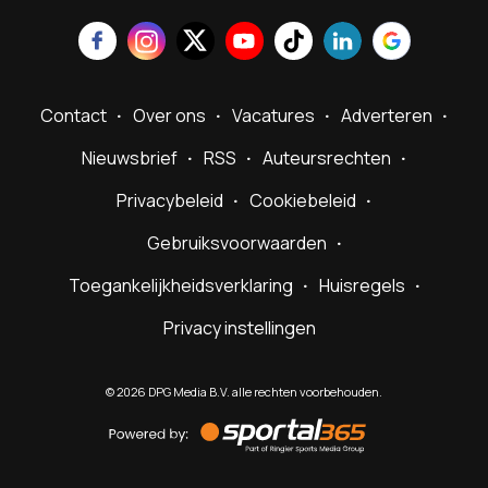
Contact
Over ons
Vacatures
Adverteren
Nieuwsbrief
RSS
Auteursrechten
Privacybeleid
Cookiebeleid
Gebruiksvoorwaarden
Toegankelijkheidsverklaring
Huisregels
Privacy instellingen
©
2026
DPG Media B.V. alle rechten voorbehouden.
Powered
by
Sportal365