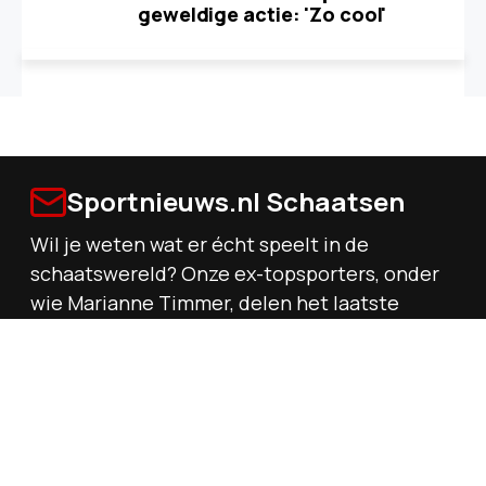
geweldige actie: 'Zo cool'