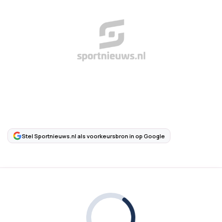
Stel Sportnieuws.nl als voorkeursbron in op Google