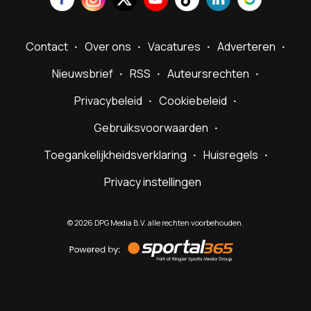
Contact
Over ons
Vacatures
Adverteren
Nieuwsbrief
RSS
Auteursrechten
Privacybeleid
Cookiebeleid
Gebruiksvoorwaarden
Toegankelijkheidsverklaring
Huisregels
Privacy instellingen
©
2026
DPG Media B.V. alle rechten voorbehouden.
Powered
by
Sportal365