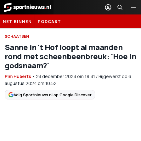
Sportnieuws.nl
NET BINNEN
PODCAST
SCHAATSEN
Sanne in 't Hof loopt al maanden
rond met scheenbeenbreuk: 'Hoe in
godsnaam?'
Pim Huberts
•
23 december 2023
om
19:31
/
Bijgewerkt op 6
augustus 2024 om 10:52
Volg Sportnieuws.nl op Google Discover