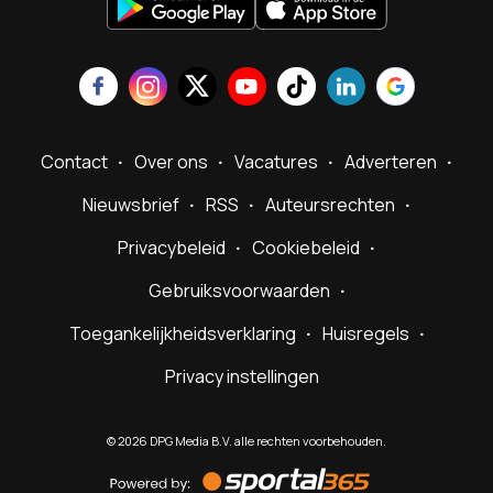
Contact
Over ons
Vacatures
Adverteren
Nieuwsbrief
RSS
Auteursrechten
Privacybeleid
Cookiebeleid
Gebruiksvoorwaarden
Toegankelijkheidsverklaring
Huisregels
Privacy instellingen
©
2026
DPG Media B.V. alle rechten voorbehouden.
Powered
by
Sportal365