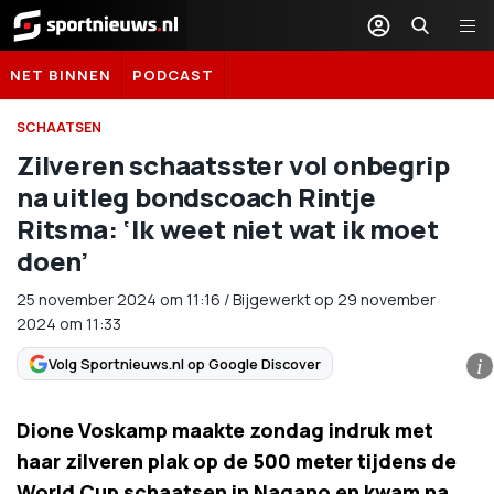
Sportnieuws.nl
NET BINNEN
PODCAST
SCHAATSEN
Zilveren schaatsster vol onbegrip
na uitleg bondscoach Rintje
Ritsma: ‘Ik weet niet wat ik moet
doen’
25 november 2024
om
11:16
/
Bijgewerkt op 29 november
2024 om 11:33
Volg Sportnieuws.nl op Google Discover
i
Dione Voskamp maakte zondag indruk met
haar zilveren plak op de 500 meter tijdens de
World Cup schaatsen in Nagano en kwam na