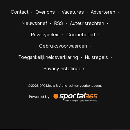
Contact
Over ons
Vacatures
Adverteren
Nieuwsbrief
RSS
Auteursrechten
Privacybeleid
Cookiebeleid
Gebruiksvoorwaarden
Toegankelijkheidsverklaring
Huisregels
Privacy instellingen
©
2026
DPG Media B.V. alle rechten voorbehouden.
Powered
by
Sportal365