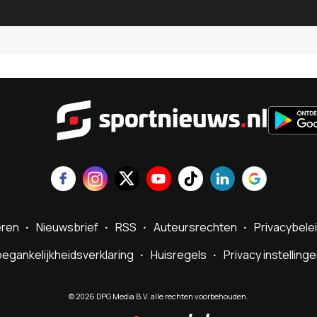
Sportnie
eren
Nieuwsbrief
RSS
Auteursrechten
Privacybele
egankelijkheidsverklaring
Huisregels
Privacy instelling
©
2026
DPG Media B.V. alle rechten voorbehouden.
Powered