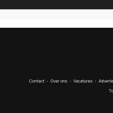
Contact
Over ons
Vacatures
Advert
To