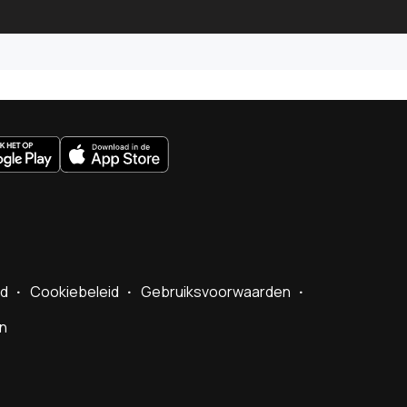
uws.nl
id
Cookiebeleid
Gebruiksvoorwaarden
en