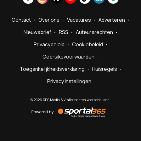
Contact
Over ons
Vacatures
Adverteren
Nieuwsbrief
RSS
Auteursrechten
Privacybeleid
Cookiebeleid
Gebruiksvoorwaarden
Toegankelijkheidsverklaring
Huisregels
Privacy instellingen
©
2026
DPG Media B.V. alle rechten voorbehouden.
Powered
by
Sportal365