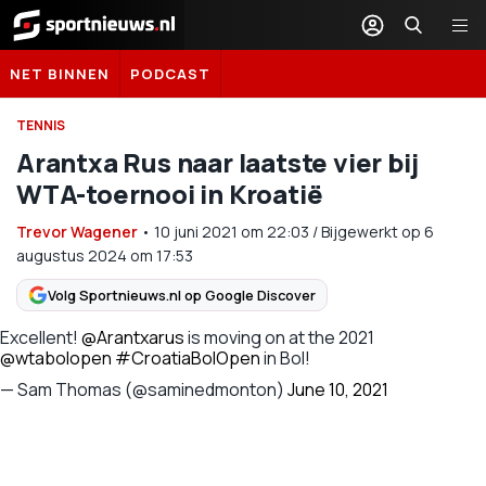
Sportnieuws.nl
NET BINNEN
PODCAST
TENNIS
Arantxa Rus naar laatste vier bij
WTA-toernooi in Kroatië
Trevor Wagener
•
10 juni 2021
om
22:03
/
Bijgewerkt op 6
augustus 2024 om 17:53
Volg Sportnieuws.nl op Google Discover
Excellent!
@Arantxarus
is moving on at the 2021
@wtabolopen
#CroatiaBolOpen
in Bol!
— Sam Thomas (@saminedmonton)
June 10, 2021