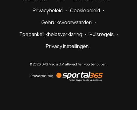
Privacybeleid
Cookiebeleid
Gebruiksvoorwaarden
Toegankelijkheidsverklaring
Huisregels
Privacy instellingen
©
2026
DPG Media B.V. alle rechten voorbehouden.
Powered
by
Sportal365
Sportnieuws.nl
NET BINNEN
PODCAST
LIVE
VIDEO