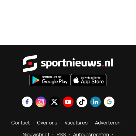
Sportnieu
Contact
Over ons
Vacatures
Adverteren
Nieuwsbrief
RSS
Auteursrechten