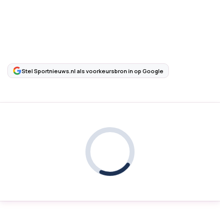
Stel Sportnieuws.nl als voorkeursbron in op Google