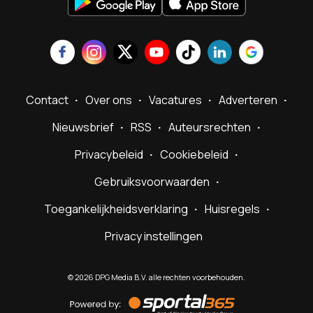
Contact
Over ons
Vacatures
Adverteren
Nieuwsbrief
RSS
Auteursrechten
Privacybeleid
Cookiebeleid
Gebruiksvoorwaarden
Toegankelijkheidsverklaring
Huisregels
Privacy instellingen
©
2026
DPG Media B.V. alle rechten voorbehouden.
Powered
by
Sportal365