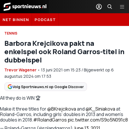
Sportnieuws.nl
NET BINNEN
PODCAST
TENNIS
Barbora Krejcikova pakt na
enkelspel ook Roland Garros-titel in
dubbelspel
Trevor Wagener
•
13 juni 2021
om
15:23
/
Bijgewerkt op 6
augustus 2024 om 17:53
Volg Sportnieuws.nl op Google Discover
All they do is WIN 🏆
Make it three titles for
@BKrejcikova
and
@K_Siniakova
at
Roland-Garros, including girls’ doubles in 2013 and women's
doubles in 2018.
#RolandGarros
pic.twitter.com/S9o5N091c8
— Roland-Garros (@rolandgarros)
June 13, 2021