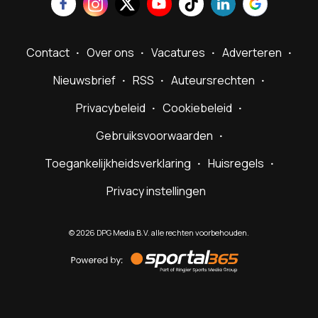
Contact
Over ons
Vacatures
Adverteren
Nieuwsbrief
RSS
Auteursrechten
Privacybeleid
Cookiebeleid
Gebruiksvoorwaarden
Toegankelijkheidsverklaring
Huisregels
Privacy instellingen
©
2026
DPG Media B.V. alle rechten voorbehouden.
Powered
by
Sportal365