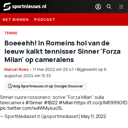
Sportnieuws.nl
NET BINNEN
PODCAST
TENNIS
Boeeehh! In Romeins hol van de
leeuw kalkt tennisser Sinner 'Forza
Milan' op cameralens
Marcel Roes
•
11 mei 2022
om
23:47
/
Bijgewerkt op 6
augustus 2024 om 15:33
Volg Sportnieuws.nl op Google Discover
Sinner cuore rossonero: scrive "Forza Milan" sulla
telecamera
#Sinner
#IBI22
#Milan
https://t.co/p1M0999GfD
pic.twitter.com/wdWMy4uoSL
— SportMediaset.it (@sportmediaset)
May 11, 2022