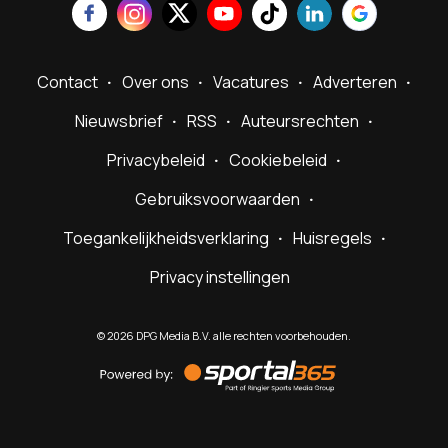
Contact
Over ons
Vacatures
Adverteren
Nieuwsbrief
RSS
Auteursrechten
Privacybeleid
Cookiebeleid
Gebruiksvoorwaarden
Toegankelijkheidsverklaring
Huisregels
Privacy instellingen
©
2026
DPG Media B.V. alle rechten voorbehouden.
Powered
by
Sportal365