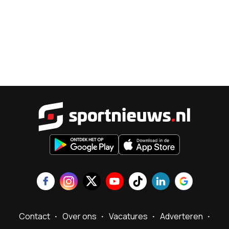
Sportnieu
Contact
Over ons
Vacatures
Adverteren