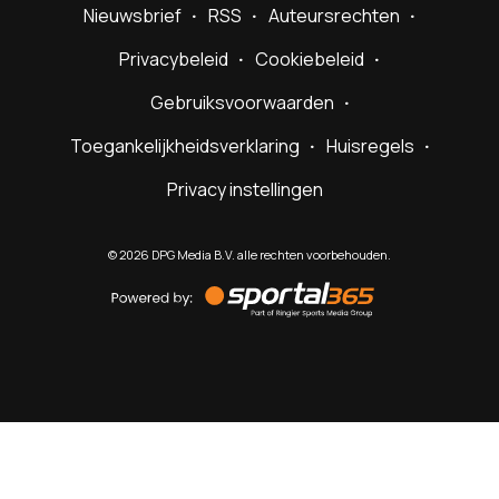
Nieuwsbrief
RSS
Auteursrechten
Privacybeleid
Cookiebeleid
Gebruiksvoorwaarden
Toegankelijkheidsverklaring
Huisregels
Privacy instellingen
©
2026
DPG Media B.V. alle rechten voorbehouden.
Powered
by
Sportal365
Sportnieuws.nl
NET BINNEN
PODCAST
LIVE
VIDEO