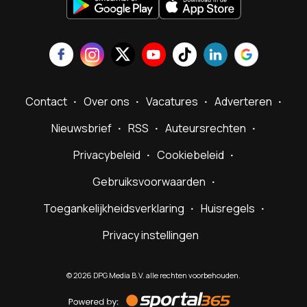
Contact
Over ons
Vacatures
Adverteren
Nieuwsbrief
RSS
Auteursrechten
Privacybeleid
Cookiebeleid
Gebruiksvoorwaarden
Toegankelijkheidsverklaring
Huisregels
Privacy instellingen
©
2026
DPG Media B.V. alle rechten voorbehouden.
Powered
by
Sportal365