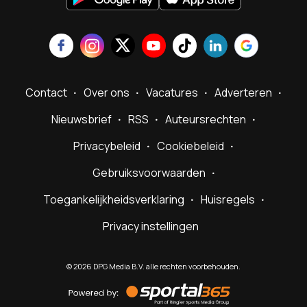
Contact
Over ons
Vacatures
Adverteren
Nieuwsbrief
RSS
Auteursrechten
Privacybeleid
Cookiebeleid
Gebruiksvoorwaarden
Toegankelijkheidsverklaring
Huisregels
Privacy instellingen
©
2026
DPG Media B.V. alle rechten voorbehouden.
Powered
by
Sportal365