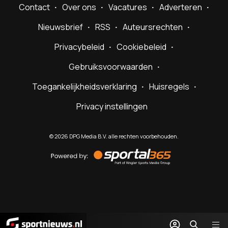
Contact
Over ons
Vacatures
Adverteren
Nieuwsbrief
RSS
Auteursrechten
Privacybeleid
Cookiebeleid
Gebruiksvoorwaarden
Toegankelijkheidsverklaring
Huisregels
Privacy instellingen
©
2026
DPG Media B.V. alle rechten voorbehouden.
Powered
by
Sportal365