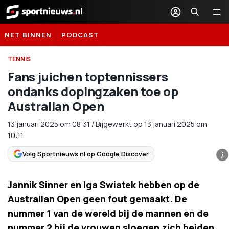
Sportnieuws.nl
NET BINNEN
PODCAST
TENNIS
Fans juichen toptennissers
ondanks dopingzaken toe op
Australian Open
13 januari 2025
om
08:31
/
Bijgewerkt op 13 januari 2025 om
10:11
Volg Sportnieuws.nl op Google Discover
i
Jannik Sinner en Iga Swiatek hebben op de
Australian Open geen fout gemaakt. De
nummer 1 van de wereld bij de mannen en de
nummer 2 bij de vrouwen sloegen zich beiden