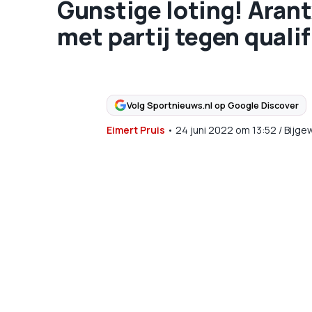
Gunstige loting! Aran
met partij tegen qualif
Volg Sportnieuws.nl op Google Discover
Eimert Pruis
•
24 juni 2022
om
13:52
/
Bijge