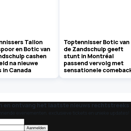
nnissers Tallon
Toptennisser Botic van
poor en Botic van
de Zandschulp geeft
ndschulp cashen
stunt in Montréal
eld na nieuwe
passend vervolg met
s in Canada
sensationele comebac
n en ontvang het laatste nieuws rechtstreeks i
nnende evenementen, exclusieve tickets en unieke updates!