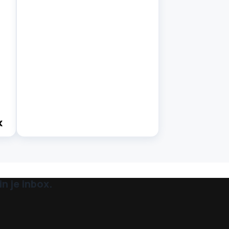
k
n je inbox.