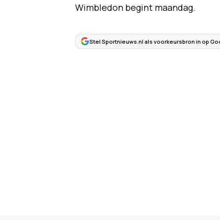
Wimbledon begint maandag.
Stel Sportnieuws.nl als voorkeursbron in op Go