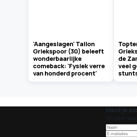
'Aangeslagen' Tallon
Topte
Griekspoor (30) beleeft
Grieks
wonderbaarlijke
de Za
comeback: 'Fysiek verre
veel g
van honderd procent'
stunt
Meld je aa
Mis geen spa