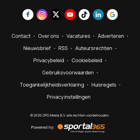
Contact
Over ons
Vacatures
Adverteren
Nieuwsbrief
RSS
Auteursrechten
Privacybeleid
Cookiebeleid
Gebruiksvoorwaarden
Toegankelijkheidsverklaring
Huisregels
Privacy instellingen
©
2026
DPG Media B.V. alle rechten voorbehouden.
Powered
by
Sportal365