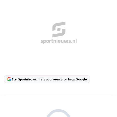
Stel Sportnieuws.nl als voorkeursbron in op Google