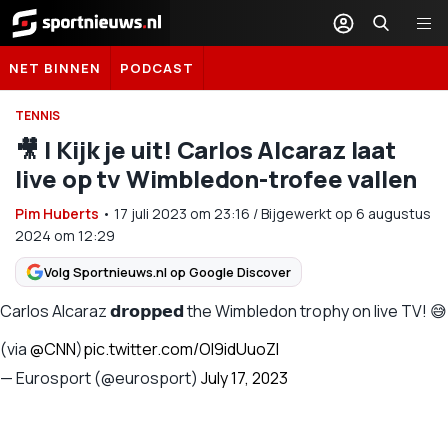
Sportnieuws.nl
NET BINNEN
PODCAST
TENNIS
🎥 | Kijk je uit! Carlos Alcaraz laat
live op tv Wimbledon-trofee vallen
Pim Huberts
•
17 juli 2023
om
23:16
/
Bijgewerkt op 6 augustus
2024 om 12:29
Volg Sportnieuws.nl op Google Discover
Carlos Alcaraz 𝗱𝗿𝗼𝗽𝗽𝗲𝗱 the Wimbledon trophy on live TV! 😅
(via
@CNN
)
pic.twitter.com/Ol9idUuoZl
— Eurosport (@eurosport)
July 17, 2023