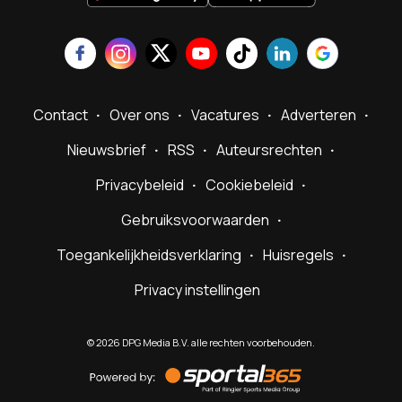
Contact
Over ons
Vacatures
Adverteren
Nieuwsbrief
RSS
Auteursrechten
Privacybeleid
Cookiebeleid
Gebruiksvoorwaarden
Toegankelijkheidsverklaring
Huisregels
Privacy instellingen
©
2026
DPG Media B.V. alle rechten voorbehouden.
Powered
by
Sportal365