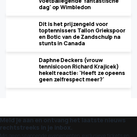
voetballegende 'fantastische
dag' op Wimbledon
Dit is het prijzengeld voor
toptennissers Tallon Griekspoor
en Botic van de Zandschulp na
stunts in Canada
Daphne Deckers (vrouw
tennisicoon Richard Krajicek)
hekelt reactie: 'Heeft ze opeens
geen zelfrespect meer?'
Meld je aan en ontvang het laatste nieuws
rechtstreeks in je inbox.
Mis geen spannende evenementen, exclusieve tickets en