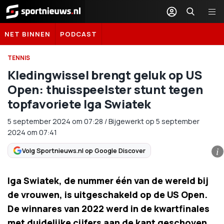
Sportnieuws.nl
NET BINNEN
PODCAST
TENNIS
Kledingwissel brengt geluk op US
Open: thuisspeelster stunt tegen
topfavoriete Iga Swiatek
5 september 2024
om
07:28
/
Bijgewerkt op 5 september
2024 om 07:41
Volg Sportnieuws.nl op Google Discover
i
Iga Swiatek, de nummer één van de wereld bij
de vrouwen, is uitgeschakeld op de US Open.
De winnares van 2022 werd in de kwartfinales
met duidelijke cijfers aan de kant geschoven