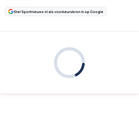
Stel Sportnieuws.nl als voorkeursbron in op Google