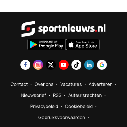
Sportnieu
Contact
Over ons
Vacatures
Adverteren
Nieuwsbrief
RSS
Auteursrechten
Privacybeleid
Cookiebeleid
Gebruiksvoorwaarden